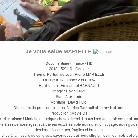
Je vous salue MARIELLE
Documentaire - France - HD
2013 - 52’ HD - Couleur
Thème: Portrait de Jean-Pierre MARIELLE
Diffuseur TV: France 2 et Ciné+
Réalisation : Emmanuel BARNAULT
Image : David Pujol
Son : Alex Lorin
Montage : David Pujol
Directeurs de production: Jean-Fabrice Barnault et Henry Notturno
Production : Movie Da
el charisme ! Marielle a quelque chose d’irréel. Il nous tend un miroir donnant un
le à ses personnages, et à travers eux, il semble nous offrir un voyage, nous guid
des terres inconnues, fragiles et brutales.
 choc à la mesure de cette voix caverneuse qui nous offre un festin de mots délicie