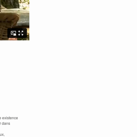
e existence
er dans
ux,