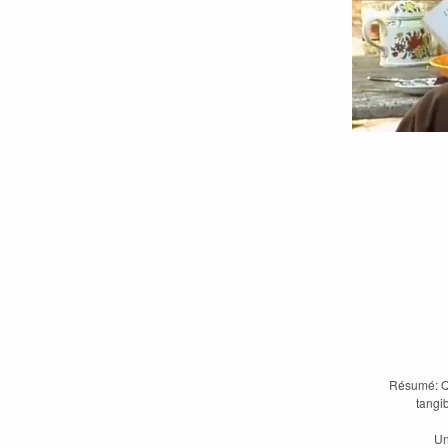
Résumé: Qu
tangib
Un